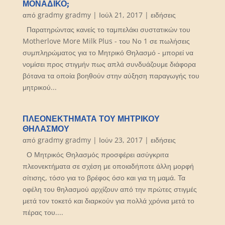
ΜΟΝΑΔΙΚΌ;
από
gradmy gradmy
|
Ιούλ 21, 2017
|
ειδήσεις
Παρατηρώντας κανείς το ταμπελάκι συστατικών του
Motherlove More Milk Plus - του Nο 1 σε πωλήσεις
συμπληρώματος για το Μητρικό Θηλασμό - μπορεί να
νομίσει προς στιγμήν πως απλά συνδυάζουμε διάφορα
βότανα τα οποία βοηθούν στην αύξηση παραγωγής του
μητρικού...
ΠΛΕΟΝΕΚΤΉΜΑΤΑ ΤΟΥ ΜΗΤΡΙΚΟΎ
ΘΗΛΑΣΜΟΎ
από
gradmy gradmy
|
Ιούν 23, 2017
|
ειδήσεις
Ο Μητρικός Θηλασμός προσφέρει ασύγκριτα
πλεονεκτήματα σε σχέση με οποιαδήποτε άλλη μορφή
σίτισης, τόσο για το βρέφος όσο και για τη μαμά. Τα
οφέλη του θηλασμού αρχίζουν από την πρώτες στιγμές
μετά τον τοκετό και διαρκούν για πολλά χρόνια μετά το
πέρας του....